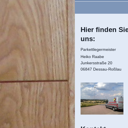
Hier finden Si
uns:
Parkettlegermeister
Heiko Raabe
Junkersstraße 20
06847 Dessau-Roßlau